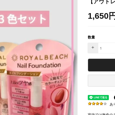
【アウト
1,650
数量
+
あ
室内では無色の