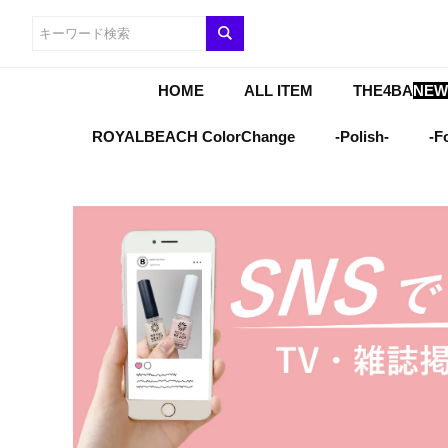
HOME
ALL ITEM
THE4BA
NEW
ROYALBEACH ColorChange
-Polish-
-F