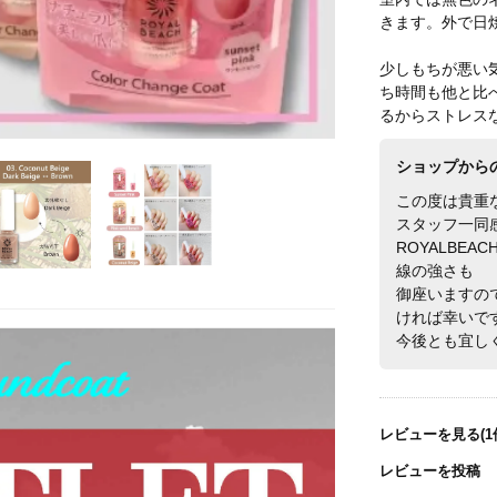
きます。外で日
少しもちが悪い
ち時間も他と比
るからストレス
ショップから
この度は貴重
スタッフ一同
ROYALBE
線の強さも
御座いますの
ければ幸いで
今後とも宜しくお
レビューを見る(1
レビューを投稿