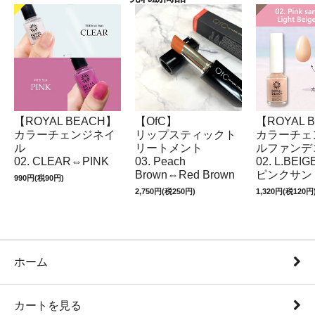
【ROYAL BEACH】
【OfC】
【ROYAL 
カラーチェンジネイ
リップスティックト
カラーチェ
ル
リートメント
ルファンデ
02. CLEAR⇔PINK
03. Peach
02. L.BEI
Brown⇔Red Brown
ピンクサン
990円(税90円)
2,750円(税250円)
1,320円(税120円
ホーム
カートを見る