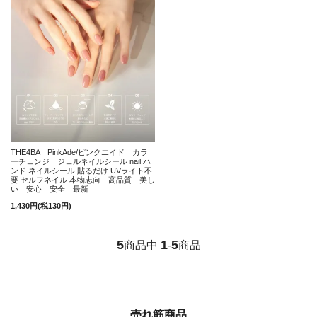
THE4BA PinkAde/ピンクエイド カラ
ーチェンジ ジェルネイルシール nail ハ
ンド ネイルシール 貼るだけ UVライト不
要 セルフネイル 本物志向 高品質 美し
い 安心 安全 最新
1,430円(税130円)
5
1
5
商品中
-
商品
売れ筋商品