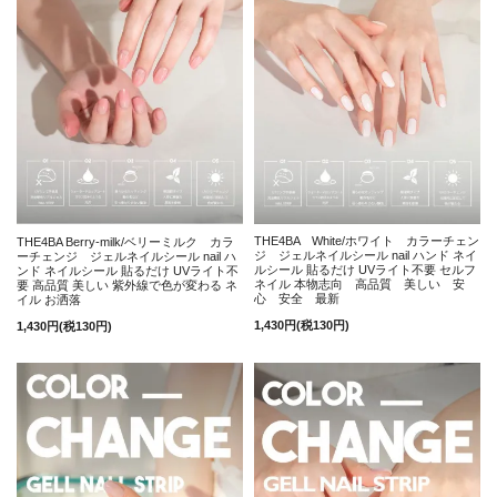
THE4BA White/ホワイト カラーチェン
THE4BA Berry-milk/ベリーミルク カラ
ジ ジェルネイルシール nail ハンド ネイ
ーチェンジ ジェルネイルシール nail ハ
ルシール 貼るだけ UVライト不要 セルフ
ンド ネイルシール 貼るだけ UVライト不
ネイル 本物志向 高品質 美しい 安
要 高品質 美しい 紫外線で色が変わる ネ
心 安全 最新
イル お洒落
1,430円(税130円)
1,430円(税130円)