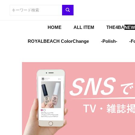
HOME
ALL ITEM
THE4BA
NEW
ROYALBEACH ColorChange
-Polish-
-F