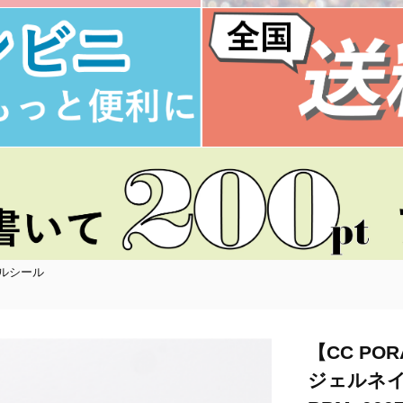
イルシール
【CC PO
ジェルネ