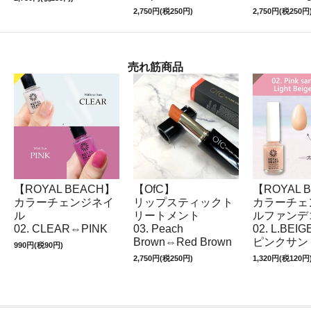
2,750円(税250円)
2,750円(税250円
売れ筋商品
【ROYAL BEACH】
【OfC】
【ROYAL 
カラーチェンジネイ
リップスティックト
カラーチェ
ル
リートメント
ルファンデ
02. CLEAR⇔PINK
03. Peach
02. L.BEI
Brown⇔Red Brown
ピンクサン
990円(税90円)
2,750円(税250円)
1,320円(税120円