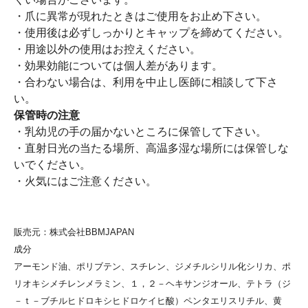
・爪に異常が現れたときはご使用をお止め下さい。
・使用後は必ずしっかりとキャップを締めてください。
・用途以外の使用はお控えください。
・効果効能については個人差があります。
・合わない場合は、利用を中止し医師に相談して下さ
い。
保管時の注意
・乳幼児の手の届かないところに保管して下さい。
・直射日光の当たる場所、高温多湿な場所には保管しな
いでください。
・火気にはご注意ください。
販売元：株式会社BBMJAPAN
成分
アーモンド油、ポリブテン、スチレン、ジメチルシリル化シリカ、ポ
リオキシメチレンメラミン、１，２－ヘキサンジオール、テトラ（ジ
－ｔ－ブチルヒドロキシヒドロケイヒ酸）ペンタエリスリチル、黄